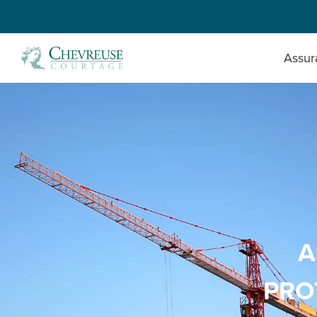
Assur
A
PRO