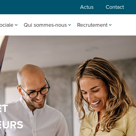
Actus
Contact
ociale
Qui sommes-nous
Recrutement
ET
EURS