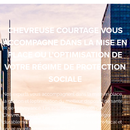
CHEVREUSE COURTAGE VOUS
ACCOMPAGNE DANS LA MISE EN
PLACE OU L’OPTIMISATION DE
VOTRE RÉGIME DE PROTECTION
SOCIALE
Nos experts vous accompagnent dans la mise en place,
la gestion et l’optimisation du meilleur dispositif de santé
et de prévoyance. Les solutions proposées par
Chevreuse Courtage vous permettent de protéger
durablement vos collaborateurs dans un cadre fiscal et
social avantageux.