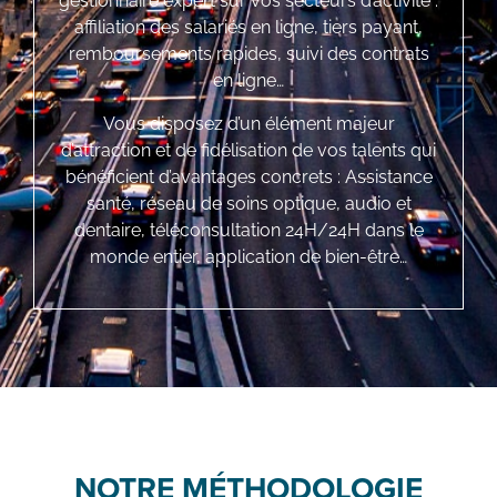
gestionnaire expert sur vos secteurs d’activité :
affiliation des salariés en ligne, tiers payant,
remboursements rapides, suivi des contrats
en ligne…
Vous disposez d’un élément majeur
d’attraction et de fidélisation de vos talents qui
bénéficient d’avantages concrets : Assistance
santé, réseau de soins optique, audio et
dentaire, téléconsultation 24H/24H dans le
monde entier, application de bien-être…
NOTRE MÉTHODOLOGIE