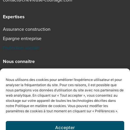
Expertises
Assurance construction
Epargne entreprise
Protection sociale
Nous connaitre
Qui sommes-nous
Nous utilisons des cookies pour améliorer l’expérience utilisateur et pour
Engagements RSE
analyser la fréquentation du site. Pour ces raisons, il est possible que
nous partagions vos données d’utilisation du site avec nos partenaires de
Recrutement
web analytique. En cliquant sur « Tout accepter », vous consentez au
stockage sur votre appareil de toutes les technologies décrites dans
Informations légales
notre Politique en matière de cookies. Vous pouvez modifier les
paramètres de cookies à tout moment en cliquant sur « Préférences ».
Mentions légales
Accepter
Politique de confidentialité