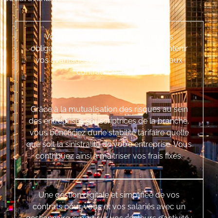
Vous êtes certains de respecter vos
obligations conventionnelles et de maintenir
vos avantages sociaux et fiscaux liés aux
contrats collectifs.
Grâce à la mutualisation des risques au sein
des entreprises souscriptrices de la branche,
vous bénéficiez d’une stabilité tarifaire quelle
que soit la sinistralité de votre entreprise. Vous
contribuez ainsi à maîtriser vos frais fixes.
Une gestion digitale et simplifiée de vos
contrats pour vous et vos salariés avec un