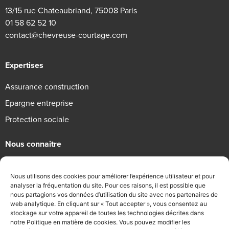
13/15 rue Chateaubriand, 75008 Paris
01 58 62 52 10
contact@chevreuse-courtage.com
Expertises
Assurance construction
Epargne entreprise
Protection sociale
Nous connaitre
Qui sommes-nous
Nous utilisons des cookies pour améliorer l’expérience utilisateur et pour
Engagements RSE
analyser la fréquentation du site. Pour ces raisons, il est possible que
nous partagions vos données d’utilisation du site avec nos partenaires de
Recrutement
web analytique. En cliquant sur « Tout accepter », vous consentez au
stockage sur votre appareil de toutes les technologies décrites dans
Informations légales
notre Politique en matière de cookies. Vous pouvez modifier les