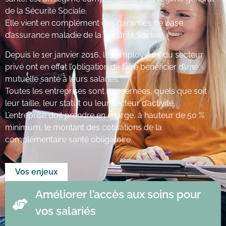
de la Sécurité Sociale.
Elle vient en complément des garanties de base
d’assurance maladie de la Sécurité Sociale.
Depuis le 1er janvier 2016, les employeurs du secteur
privé ont en effet l’obligation de faire bénéficier d’une
mutuelle santé à leurs salariés.
Toutes les entreprises sont concernées, quels que soit
leur taille, leur statut ou leur secteur d’activité.
L’entreprise doit prendre en charge, à hauteur de 50 %
minimum, le montant des cotisations de la
complémentaire santé obligatoire.
Vos enjeux
Améliorer l’accès aux soins pour
vos salariés