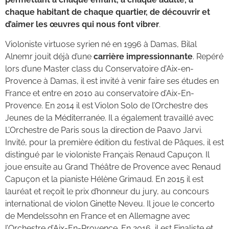
chaque habitant de chaque quartier, de découvrir et
d’aimer les œuvres qui nous font vibrer
.
Violoniste virtuose syrien né en 1996 à Damas, Bilal
Alnemr jouit déjà d’une
carrière impressionnante
. Repéré
lors d’une Master class du Conservatoire d’Aix-en-
Provence à Damas, il est invité à venir faire ses études en
France et entre en 2010 au conservatoire d’Aix-En-
Provence. En 2014 il est Violon Solo de l’Orchestre des
Jeunes de la Méditerranée. Il a également travaillé avec
L’Orchestre de Paris sous la direction de Paavo Jarvi.
Invité, pour la première édition du festival de Pâques, il est
distingué par le violoniste Français Renaud Capuçon. Il
joue ensuite au Grand Théâtre de Provence avec Renaud
Capuçon et la pianiste Hélène Grimaud. En 2015 il est
lauréat et reçoit le prix d’honneur du jury, au concours
international de violon Ginette Neveu. Il joue le concerto
de Mendelssohn en France et en Allemagne avec
l’Orchestre d’Aix-En-Provence. En 2016, il est Finaliste et