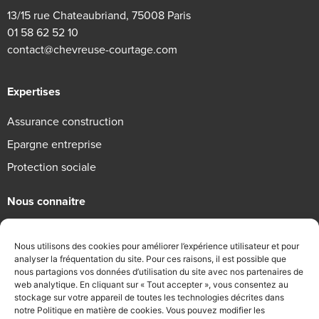
13/15 rue Chateaubriand, 75008 Paris
01 58 62 52 10
contact@chevreuse-courtage.com
Expertises
Assurance construction
Epargne entreprise
Protection sociale
Nous connaitre
Qui sommes-nous
Nous utilisons des cookies pour améliorer l’expérience utilisateur et pour
Engagements RSE
analyser la fréquentation du site. Pour ces raisons, il est possible que
nous partagions vos données d’utilisation du site avec nos partenaires de
Recrutement
web analytique. En cliquant sur « Tout accepter », vous consentez au
stockage sur votre appareil de toutes les technologies décrites dans
Informations légales
notre Politique en matière de cookies. Vous pouvez modifier les