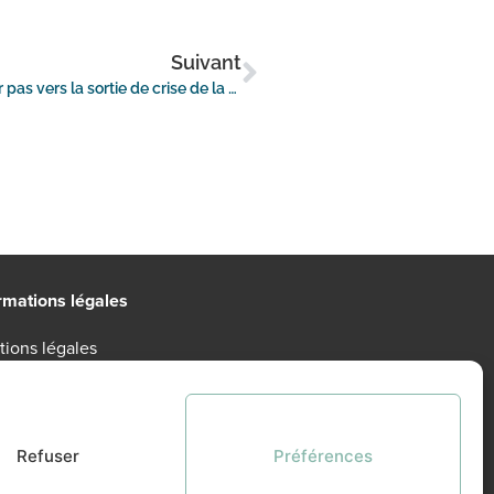
Suivant
Loi PACTE : L’amendement « Bascher », un premier pas vers la sortie de crise de la LPS ?
rmations légales
ions légales
tique de confidentialité
itions Générales d’Utilisation
Refuser
Préférences