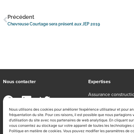
Précédent
Chevreuse Courtage sera présent aux JEP 2019
Nous contacter
Expertises
Assurance constructi
Epargne entreprise
Nous utilisons des cookies pour améliorer l’expérience utilisateur et pour an
Protection sociale
fréquentation du site. Pour ces raisons, il est possible que nous partagions
13/15 rue Chateaubriand, 75008 Paris
d’utilisation du site avec nos partenaires de web analytique. En cliquant sur
01 58 62 52 10
vous consentez au stockage sur votre appareil de toutes les technologies 
Politique en matière de cookies. Vous pouvez modifier les paramètres de co
contact@chevreuse-courtage.com