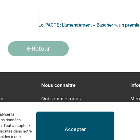
Retour
Nous connaitre
Info
on
Qui sommes-nous
Ment
Engagements RSE
Poli
alyser la
Recrutement
Cond
 vos données
 « Tout accepter »,
Accepter
décrites dans notre
okies à tout