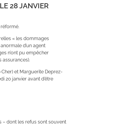
LE 28 JANVIER
é réformé.
urelles « les dommages
é anormale d’un agent
ages n’ont pu empêcher
es assurances).
-Cher) et Marguerite Deprez-
 20 janvier avant d’être
ns – dont les refus sont souvent