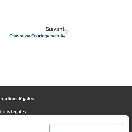
Suivant
Chevreuse Courtage recrute
rmations légales
ions légales
tique de confidentialité
itions Générales d’Utilisation