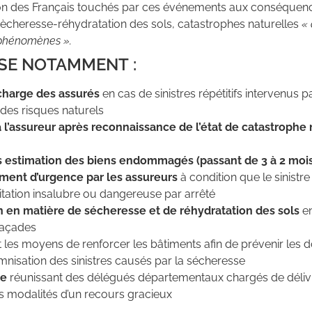
tion des Français touchés par ces événements aux conséque
sècheresse-réhydratation des sols, catastrophes naturelles
« 
es phénomènes ».
ISE NOTAMMENT :
charge des assurés
en cas de sinistres répétitifs intervenus
des risques naturels
à l’assureur après reconnaissance de l’état de catastrophe 
s estimation des biens endommagés (passant de 3 à 2 mois
gement d’urgence par les assureurs
à condition que le sinistr
bitation insalubre ou dangereuse par arrêté
 en matière de sécheresse et de réhydratation des sols
e
 façades
t les moyens de renforcer les bâtiments afin de prévenir les
emnisation des sinistres causés par la sécheresse
ve
réunissant des délégués départementaux chargés de délivre
es modalités d’un recours gracieux