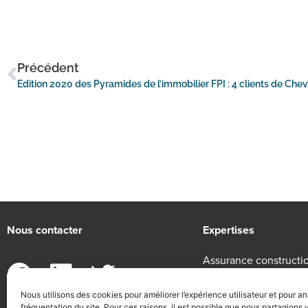
Précédent
Nous contacter
Expertises
Assurance constructi
Epargne entreprise
Nous utilisons des cookies pour améliorer l’expérience utilisateur et pour an
Protection sociale
fréquentation du site. Pour ces raisons, il est possible que nous partagions