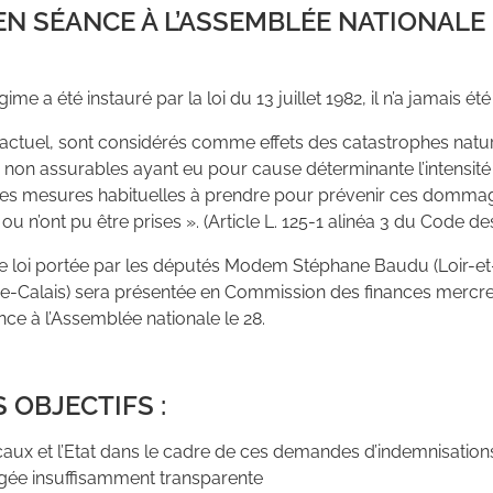
N SÉANCE À L’ASSEMBLÉE NATIONALE 
ime a été instauré par la loi du 13 juillet 1982, il n’a jamais ét
it actuel, sont considérés comme effets des catastrophes nat
s non assurables ayant eu pour cause déterminante l’intensit
 les mesures habituelles à prendre pour prévenir ces domm
u n’ont pu être prises ». (Article L. 125-1 alinéa 3 du Code d
de loi portée par les députés Modem Stéphane Baudu (Loir-et
-Calais) sera présentée en Commission des finances mercredi
ce à l’Assemblée nationale le 28.
 OBJECTIFS :
s locaux et l’Etat dans le cadre de ces demandes d’indemnisatio
jugée insuffisamment transparente