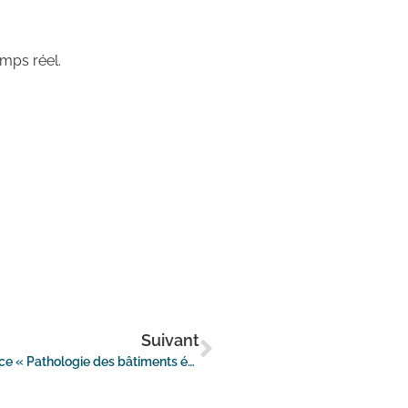
emps réel.
Suivant
Chevreuse Courtage intervient lors de la conférence « Pathologie des bâtiments économes en énergie » organisée par Le Moniteur