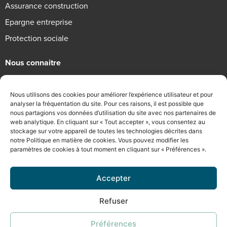
Assurance construction
Epargne entreprise
Protection sociale
Nous connaitre
Qui sommes-nous
Nous utilisons des cookies pour améliorer l’expérience utilisateur et pour
Engagements RSE
analyser la fréquentation du site. Pour ces raisons, il est possible que
nous partagions vos données d’utilisation du site avec nos partenaires de
Recrutement
web analytique. En cliquant sur « Tout accepter », vous consentez au
stockage sur votre appareil de toutes les technologies décrites dans
Informations légales
notre Politique en matière de cookies. Vous pouvez modifier les
paramètres de cookies à tout moment en cliquant sur « Préférences ».
Mentions légales
Politique de confidentialité
Accepter
Conditions Générales d’Utilisation
Refuser
©2026 Chevreuse Courtage
Préférences