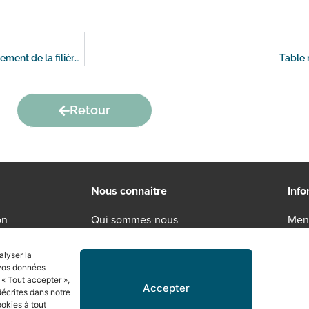
Les propositions de Chevreuse Courtage pour accélérer le déploiement de la filière REP du Bâtiment
Table 
Retour
Nous connaitre
Info
on
Qui sommes-nous
Ment
Engagements RSE
Poli
alyser la
Recrutement
Cond
 vos données
 « Tout accepter »,
Accepter
décrites dans notre
okies à tout