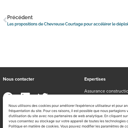
Précédent
Nous contacter
Expertises
Assurance constructi
Epargne entreprise
Nous utilisons des cookies pour améliorer l’expérience utilisateur et pour an
Protection sociale
fréquentation du site. Pour ces raisons, il est possible que nous partagions
13/15 rue Chateaubriand, 75008 Paris
d’utilisation du site avec nos partenaires de web analytique. En cliquant sur
01 58 62 52 10
vous consentez au stockage sur votre appareil de toutes les technologies 
contact@chevreuse-courtage.com
Politique en matière de cookies. Vous pouvez modifier les paramètres de co