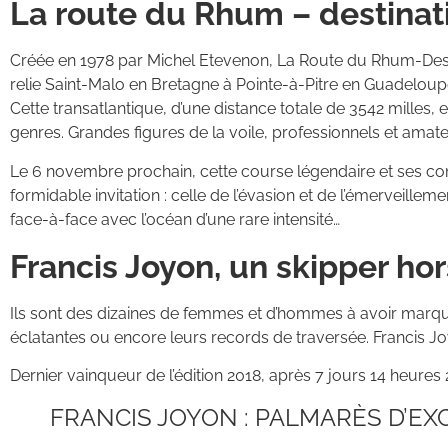
La route du Rhum – destina
Créée en 1978 par Michel Etevenon, La Route du Rhum-Destin
relie Saint-Malo en Bretagne à Pointe-à-Pitre en Guadeloup
Cette transatlantique, d’une distance totale de 3542 milles
genres. Grandes figures de la voile, professionnels et amat
Le 6 novembre prochain, cette course légendaire et ses conc
formidable invitation : celle de l’évasion et de l’émerveille
face-à-face avec l’océan d’une rare intensité…
Francis Joyon, un skipper ho
Ils sont des dizaines de femmes et d’hommes à avoir marqué l
éclatantes ou encore leurs records de traversée. Francis Joy
Dernier vainqueur de l’édition 2018, après 7 jours 14 heures
FRANCIS JOYON : PALMARÈS D’EX