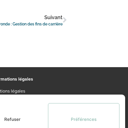
Suivant
ronde : Gestion des fins de carrière
rmations légales
ions légales
tique de confidentialité
itions Générales d’Utilisation
Refuser
Préférences