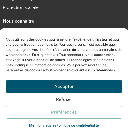
Protection sociale
Nous connaitre
Qui sommes-nous
Nous utilisons des cookies pour améliorer l’expérience utilisateur et pour
Engagements RSE
analyser la fréquentation du site. Pour ces raisons, il est possible que
nous partagions vos données d’utilisation du site avec nos partenaires de
Recrutement
web analytique. En cliquant sur « Tout accepter », vous consentez au
stockage sur votre appareil de toutes les technologies décrites dans
Informations légales
notre Politique en matière de cookies. Vous pouvez modifier les
paramètres de cookies à tout moment en cliquant sur « Préférences ».
Mentions légales
Politique de confidentialité
Accepter
Conditions Générales d’Utilisation
Refuser
©2026 Chevreuse Courtage
Préférences
Design & developpement Agence Big Mama
Mentions légales
Politique de confidentialité