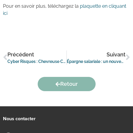
Pour en savoir plus, téléchargez la
plaquette en cliquant
ici
Précédent
Suivant
Cyber Risques : Chevreuse Courtage vous accompagne dans la maîtrise de ces nouveaux défis
Épargne salariale : un nouveau contrôle des accords et règlements depuis le 1er septembre 2021
Retour
Nous contacter